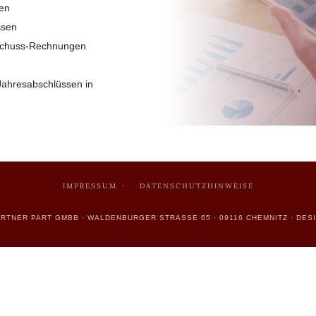
sen
ssen
schuss-Rechnungen
Jahresabschlüssen in
n
IMPRESSUM
DATENSCHUTZHINWEISE
PARTNER PART GMBB · WALDENBURGER STRASSE 65 · 09116 CHEMNITZ · DES